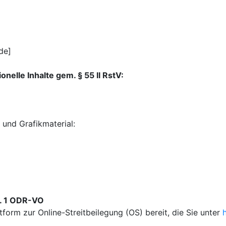
de]
onelle Inhalte gem. § 55 II RstV:
 und Grafikmaterial:
s. 1 ODR-VO
tform zur Online-Streitbeilegung (OS) bereit, die Sie unter